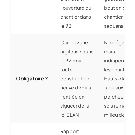
l'ouverture du
bout en bout s
chantier dans
chantier alto-
le 92
séquanais
Oui, en zone
Non légaleme
argileuse dans
mais
le 92 pour
indispensable
toute
les chantiers
Obligatoire ?
construction
Hauts-de-Se
neuve depuis
face aux nap
l'entrée en
perchées et 
vigueur de la
sols remaniés
loi ELAN
milieu dense
Rapport