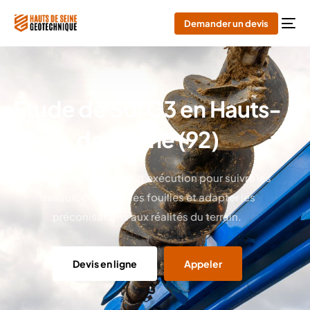
Demander un devis
Étude de Sol G3 en Hauts-
de-Seine (92)
Mission géotechnique d’exécution pour suivre les
travaux, contrôler les fouilles et adapter les
préconisations aux réalités du terrain.
Devis en ligne
Appeler