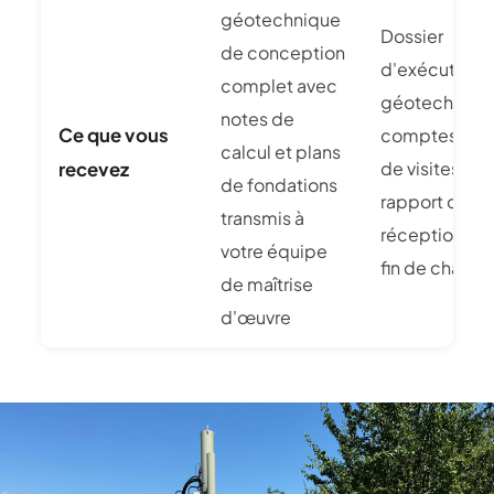
géotechnique
Dossier
de conception
d'exécution
complet avec
géotechniqu
notes de
Ce que vous
comptes-ren
calcul et plans
de visites terr
recevez
de fondations
rapport de
transmis à
réception sig
votre équipe
fin de chantie
de maîtrise
d'œuvre