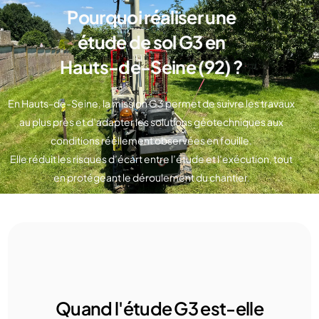
Pourquoi réaliser une
étude de sol G3 en
Hauts-de-Seine (92) ?
En Hauts-de-Seine, la mission G3 permet de suivre les travaux
au plus près et d’adapter les solutions géotechniques aux
conditions réellement observées en fouille.
Elle réduit les risques d’écart entre l’étude et l’exécution, tout
en protégeant le déroulement du chantier.
Quand l'étude G3 est-elle