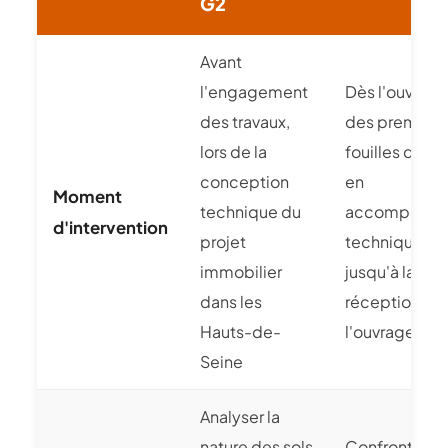
G2
Avant
l'engagement
Dès l'ouvertu
des travaux,
des première
lors de la
fouilles dans 
conception
en
Moment
technique du
accompagne
d'intervention
projet
technique co
immobilier
jusqu'à la
dans les
réception de
Hauts-de-
l'ouvrage
Seine
Analyser la
nature des sols
Confronter le