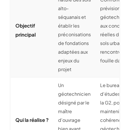
alto-
prévisions
séquanais et
géotechniqu
Objectif
établir les
aux condition
préconisations
réelles des s
principal
de fondations
sols urbains
adaptées aux
rencontrés e
enjeux du
fouille dans l
projet
Un
Le bureau
géotechnicien
d'études aut
désigné par le
la G2, pour
maître
maintenir la
Qui la réalise ?
d'ouvrage
cohérence
bien avant
géotechniqu