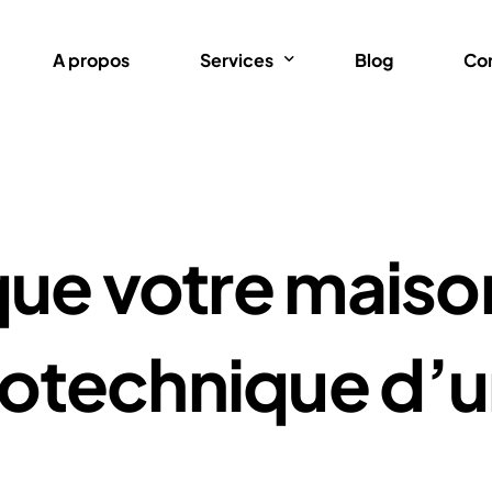
A propos
Services
Blog
Co
Étude de sol G1
Étude de sol G2
que votre maiso
Étude de sol G3
Étude de sol G4
Étude de sol G5
éotechnique d’
Étude de structure
Étude de sol pour ANC
Étude hydrogéologique