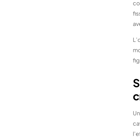
co
fi
av
L’
mo
fi
S
c
Un
ca
l’