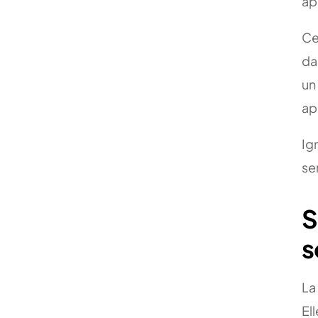
ap
Ce
da
un
ap
Ig
se
S
s
La
El