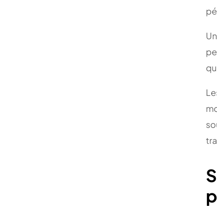
pé
Un
pe
qu
Le
mo
so
tr
S
p