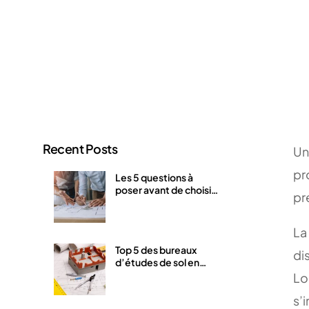
Recent Posts
Un
pr
Les 5 questions à
poser avant de choisir
pr
un bureau d’études
géotechniques dans le
92
La
Top 5 des bureaux
di
d’études de sol en
France
Lo
s’