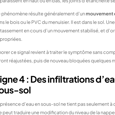
paraissent en haut ou en bas, les joints d’étanchéité s
 phénomène résulte généralement d’un
mouvement d
ns le bois ou le PVC du menuisier. Il est dans le sol. U
 tassement en cours d’un mouvement stabilisé, et d’ori
propriées.
norer ce signal revient à traiter le symptôme sans com
ront réajustées, puis de nouveau bloquées quelques mo
igne 4 : Des infiltrations d’e
ous-sol
 présence d’eau en sous-sol ne tient pas seulement à 
le peut traduire une modification du niveau de la napp