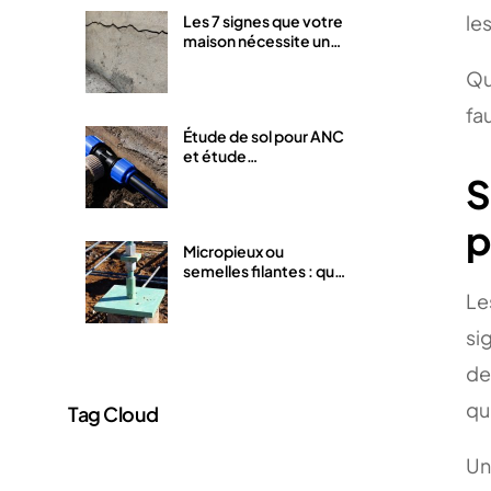
le
Les 7 signes que votre
maison nécessite une
étude géotechnique
Qu
d’urgence
fa
Étude de sol pour ANC
et étude
hydrogéologique :
S
quelle différence ?
p
Micropieux ou
semelles filantes : quel
système de fondation
Le
selon les résultats de
votre étude de sol ?
si
de
que
Tag Cloud
Un