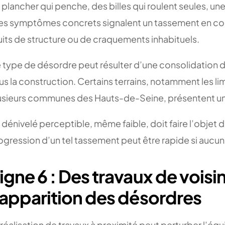
 plancher qui penche, des billes qui roulent seules, u
ces symptômes concrets signalent un tassement en co
uits de structure ou de craquements inhabituels.
 type de désordre peut résulter d’une consolidation di
us la construction. Certains terrains, notamment les li
usieurs communes des Hauts-de-Seine, présentent une
 dénivelé perceptible, même faible, doit faire l’objet 
ogression d’un tel tassement peut être rapide si aucun
igne 6 : Des travaux de vois
’apparition des désordres
 réalisation de travaux à proximité peut perturber l’équil