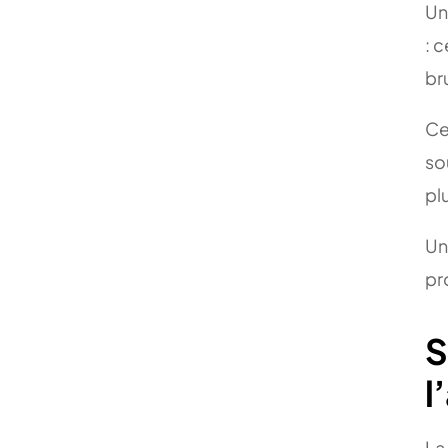
Un
: 
br
Ce
so
pl
Un
pr
S
l
La