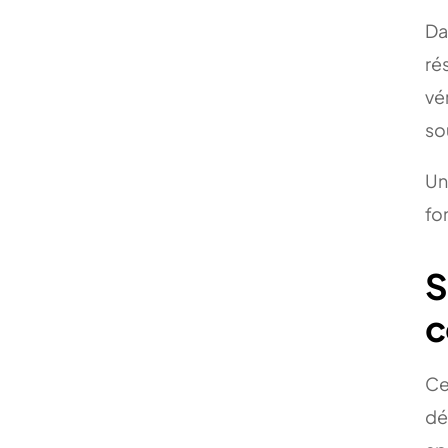
Da
ré
vé
so
Un
fo
S
c
Ce
dé