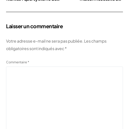
fondation selon les
étude géotechnique
résultats de votre étude de
d’urgence
sol ?
Laisser un commentaire
Votre adresse e-mail ne sera pas publiée.
Les champs
obligatoires sont indiqués avec
*
Commentaire
*