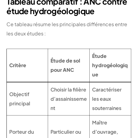
Tableau comparatif : ANC contre
étude hydrogéologique
Ce tableau résume les principales différences entre
les deux études :
Étude
Étude de sol
Critère
hydrogéologiq
pour ANC
ue
Choisir la filière
Caractériser
Objectif
d’assainisseme
les eaux
principal
nt
souterraines
Maître
Porteur du
Particulier ou
d’ouvrage,