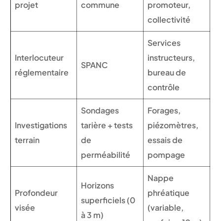
projet
commune
promoteur,
collectivité
Services
Interlocuteur
instructeurs,
SPANC
réglementaire
bureau de
contrôle
Sondages
Forages,
Investigations
tarière + tests
piézomètres,
terrain
de
essais de
perméabilité
pompage
Nappe
Horizons
Profondeur
phréatique
superficiels (0
visée
(variable,
à 3 m)