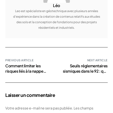
Léo
Leo est spécialiste en géotechnique avec plusieurs années
d’expérience dans la création de contenus relatifs aux études
des sols et la conception de fondations pour des projets
résidentiels et industriels.
PREVIOUS ARTICLE
NEXT ARTICLE
Comment limiter les
Seuils réglementaires
risques liés à la nappe
sismiques dans le 92 : que
phréatique dans les zones
doit savoir un maître
proches de la Seine ?
d’ouvrage ?
Laisser un commentaire
Votre adresse e-mail ne sera pas publiée.
Les champs