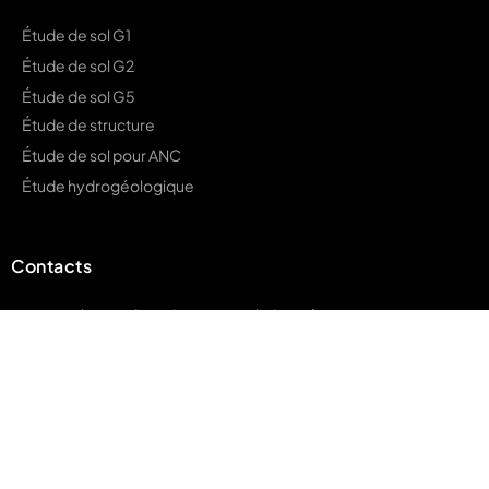
Étude de sol G1
Étude de sol G2
Étude de sol G5
Étude de structure
Étude de sol pour ANC
Étude hydrogéologique
Demander un devis
Contacts
contact@hauts-de-seine-geotechnique.fr
01 89 70 70 53
Accueil
A propos
Blog
Devis
Mentions légales
© 2024 · Réalisé et mis à jour par notre équipe !